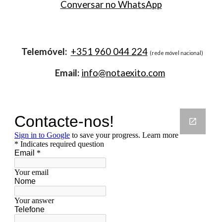
C
onversar no Wha
ts
App
Telemóvel:
+351 960 044 224
(rede móvel nacional)
Email
:
info@notaexito.com